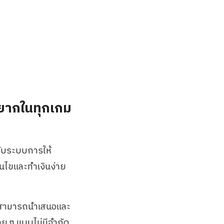
่งยากในทุกเกม
ับระบบการให้
่อนไขและทำเงินง่าย
ห้สามารถนำเสนอและ
่าย ๆ แบบไม่มีจำกัด