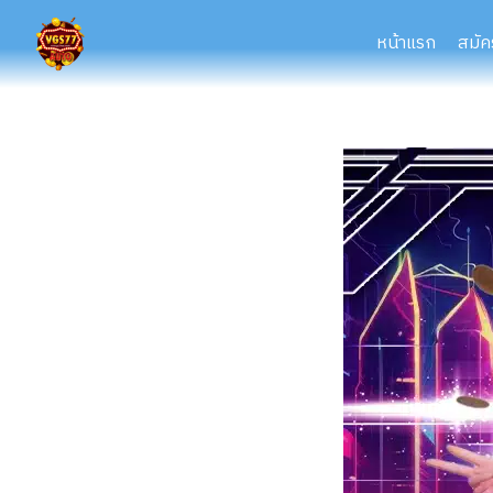
หน้าแรก
สมัค
Se
Skip
fo
to
content