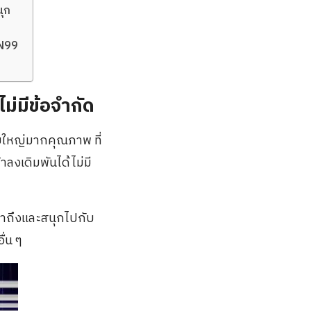
นุก
ON99
ม่มีข้อจำกัด
ยใหญ่มากคุณภาพ ที่
าลงเดิมพันได้ไม่มี
เข้าถึงและสนุกไปกับ
ื่น ๆ