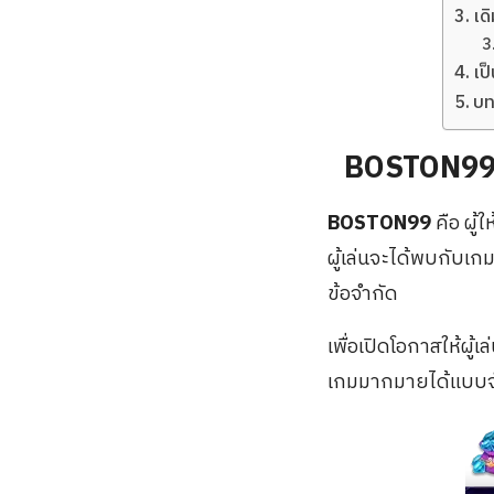
เด
เป
บท
BOSTON99 เว
BOSTON99
คือ ผู
ผู้เล่นจะได้พบกับเกม
ข้อจำกัด
เพื่อเปิดโอกาสให้ผู้
เกมมากมายได้แบบจั