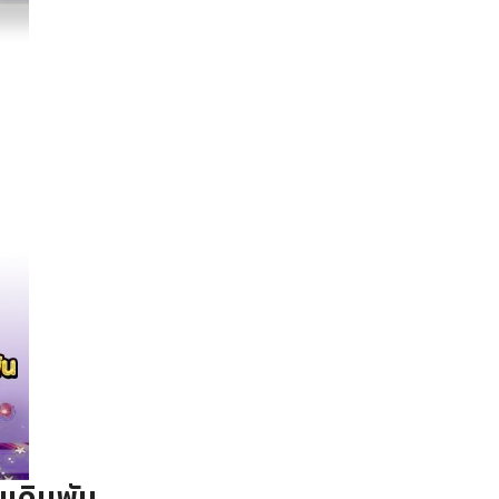
มเดิมพัน