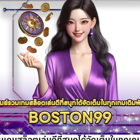
มเกมสล็อตเล่นดีที่สนุกได้จัดเต็มในทุกเก