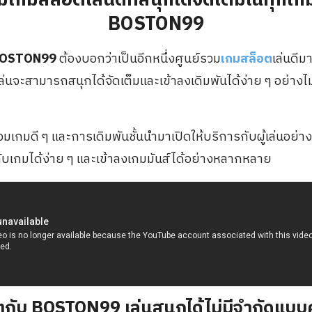
BOSTON99
OSTON99
ต้องบอกว่าเป็นอีกหนึ่งศูนย์รวม
เกมสล็อต
เล่นดี
ู้เล่นจะสามารถสนุกได้จัดเต็มและเข้าลงเดิมพันได้ง่าย ๆ อย่างไ
มเกมดี ๆ และการเดิมพันชั้นนำมาเปิดให้บริการกับผู้เล่นอย่างคร
บเกมได้ง่าย ๆ และเข้าลงเกมมันส์ได้อย่างหลากหลาย
อตกับ BOSTON99 เล่นสนุกได้ไม่มีจำกัดแบ