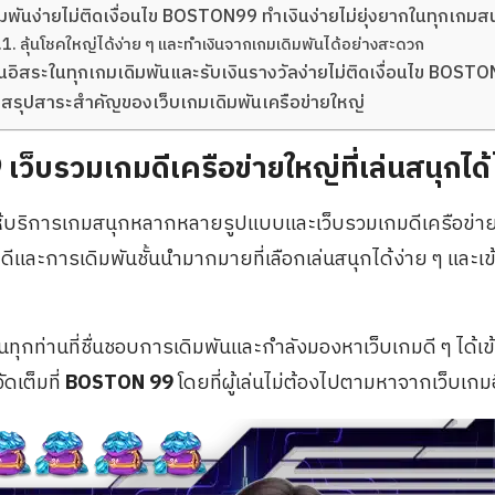
ิมพันง่ายไม่ติดเงื่อนไข BOSTON99 ทำเงินง่ายไม่ยุ่งยากในทุกเกมส
ลุ้นโชคใหญ่ได้ง่าย ๆ และทำเงินจากเกมเดิมพันได้อย่างสะดวก
็นอิสระในทุกเกมเดิมพันและรับเงินรางวัลง่ายไม่ติดเงื่อนไข BOST
สรุปสาระสำคัญของเว็บเกมเดิมพันเครือข่ายใหญ่
็บรวมเกมดีเครือข่ายใหญ่ที่เล่นสนุกได้ไ
้ให้บริการเกมสนุกหลากหลายรูปแบบและเว็บรวมเกมดีเครือข่า
ดีและการเดิมพันชั้นนำมากมายที่เลือกเล่นสนุกได้ง่าย ๆ และเข้
เล่นทุกท่านที่ชื่นชอบการเดิมพันและกำลังมองหาเว็บเกมดี ๆ ได้
ดเต็มที่
BOSTON 99
โดยที่ผู้เล่นไม่ต้องไปตามหาจากเว็บเกมอ